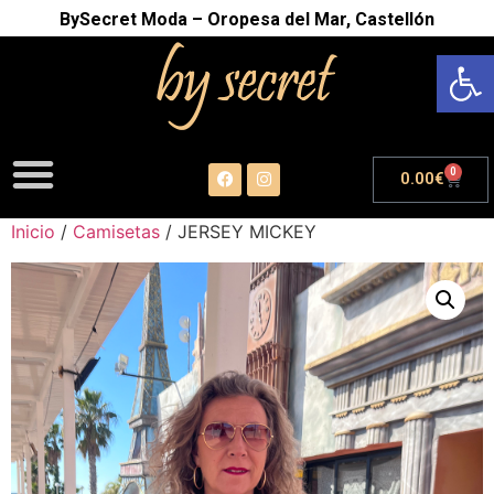
BySecret Moda – Oropesa del Mar, Castellón
Abrir
0
0.00
€
Inicio
/
Camisetas
/ JERSEY MICKEY