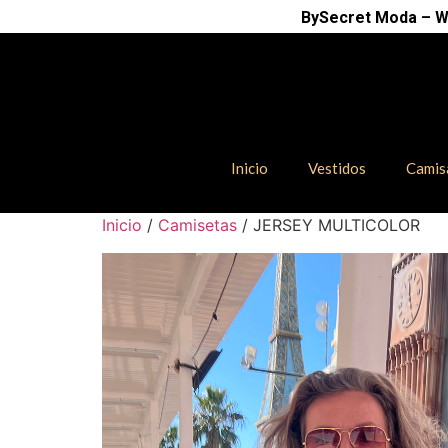
BySecret Moda – Wh
Inicio
Vestidos
Camis
Inicio
/
Camisetas
/ JERSEY MULTICOLOR