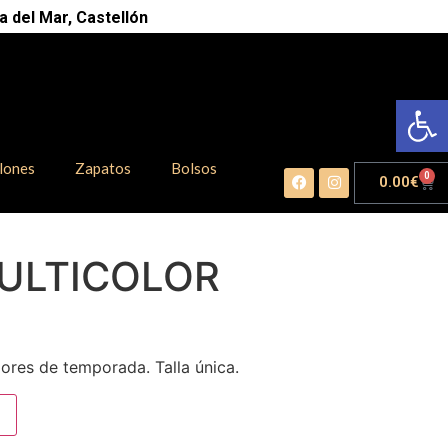
 del Mar, Castellón
Abrir
lones
Zapatos
Bolsos
0
0.00
€
ULTICOLOR
ores de temporada. Talla única.