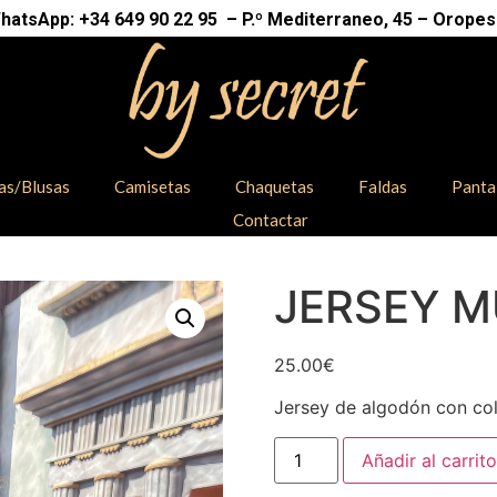
atsApp: +34 649 90 22 95 – P.º Mediterraneo, 45 – Oropesa
as/Blusas
Camisetas
Chaquetas
Faldas
Panta
Contactar
JERSEY M
25.00
€
Jersey de algodón con col
Añadir al carrito