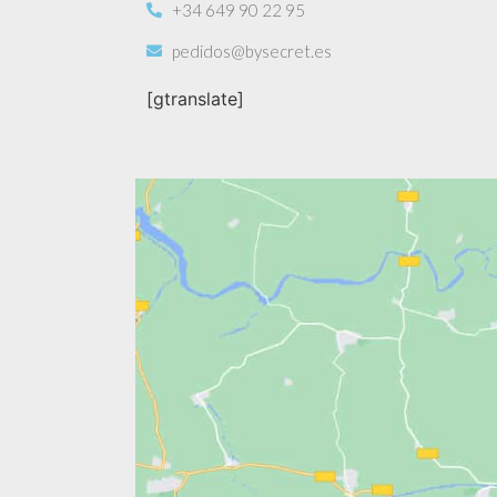
+34 649 90 22 95
pedidos@bysecret.es
[gtranslate]