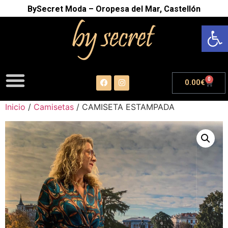
BySecret Moda – Oropesa del Mar, Castellón
Abrir
0
0.00
€
Inicio
/
Camisetas
/ CAMISETA ESTAMPADA