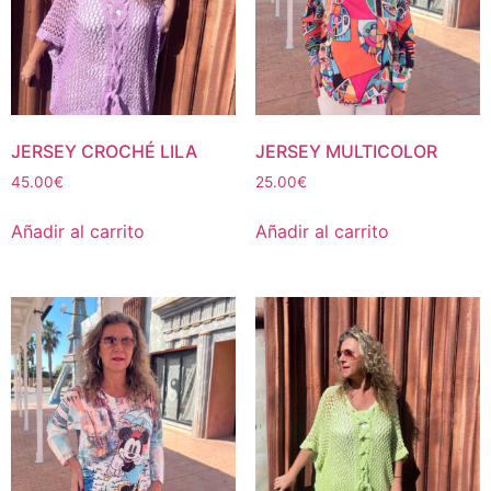
JERSEY CROCHÉ LILA
JERSEY MULTICOLOR
45.00
€
25.00
€
Añadir al carrito
Añadir al carrito